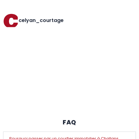
celyan_courtage
FAQ
Pourquoi passer par un courtier immobilier à Challans,